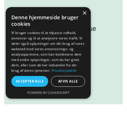
×
Denne hjemmeside bruger
Kunne I tænke jer en fed
cookies
oplevelse med dyr? Så se
Vi bruger cookies til at tilpasse indhold,
med her!
annoncer og til at analysere vores trafik. Vi
deler også oplysninger om din brug af vores
websted med vores annoncerings- og
Læs mere
analysepartnere, som kan kombinere dem
med andre oplysninger, som du har givet
dem, eller som de har indsamlet fra din
brug af deres tjenester.
Privatlivspolitik
ACCEPTER ALLE
AFVIS ALLE
POWERED BY COOKIESCRIPT
Tilføj til kurv