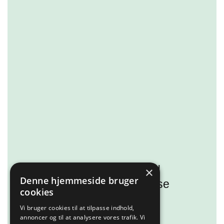
Kunne I tænke jer en fed
×
Denne hjemmeside bruger
oplevelse med dyr? Så se
cookies
med her!
Vi bruger cookies til at tilpasse indhold,
annoncer og til at analysere vores trafik. Vi