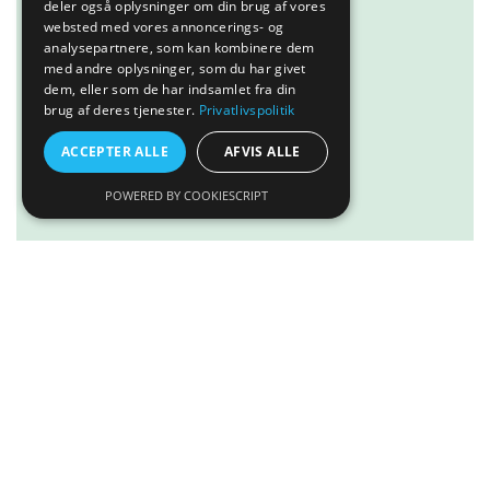
deler også oplysninger om din brug af vores
Læs mere
websted med vores annoncerings- og
analysepartnere, som kan kombinere dem
med andre oplysninger, som du har givet
dem, eller som de har indsamlet fra din
brug af deres tjenester.
Privatlivspolitik
ACCEPTER ALLE
AFVIS ALLE
POWERED BY COOKIESCRIPT
Tilføj til kurv