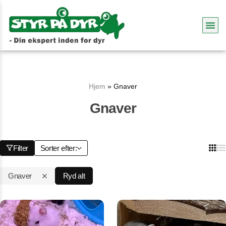
Hjem
»
Gnaver
Gnaver
Filter
Sorter efter:
Gnaver
Ryd alt