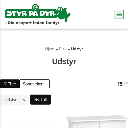
Hjem
»
Fisk
»
Udstyr
Udstyr
Filter
Sorter efter:
Udstyr
Ryd alt