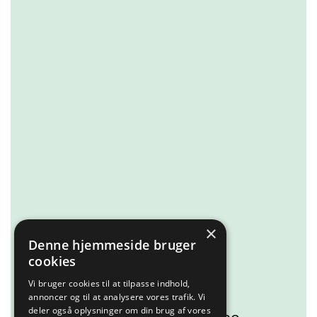
×
Denne hjemmeside bruger
cookies
Vi bruger cookies til at tilpasse indhold,
Kunne I tænke jer en fed
annoncer og til at analysere vores trafik. Vi
deler også oplysninger om din brug af vores