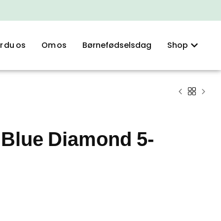
r du os
Om os
Børnefødselsdag
Shop
 Blue Diamond 5-