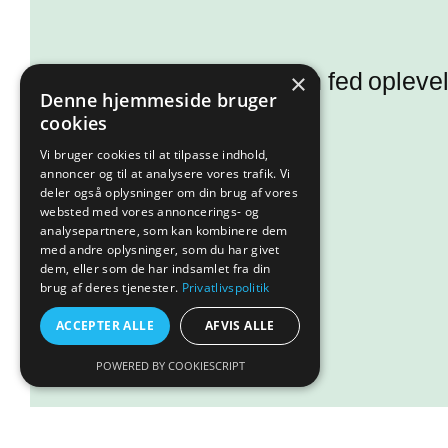
Kunne I tænke jer en fed oplev
×
Denne hjemmeside bruger
Så se med her!
cookies
Vi bruger cookies til at tilpasse indhold,
annoncer og til at analysere vores trafik. Vi
Læs mere
deler også oplysninger om din brug af vores
websted med vores annoncerings- og
analysepartnere, som kan kombinere dem
med andre oplysninger, som du har givet
dem, eller som de har indsamlet fra din
brug af deres tjenester.
Privatlivspolitik
ACCEPTER ALLE
AFVIS ALLE
POWERED BY COOKIESCRIPT
Flowerhorn Blue Diamond 5-6cm.