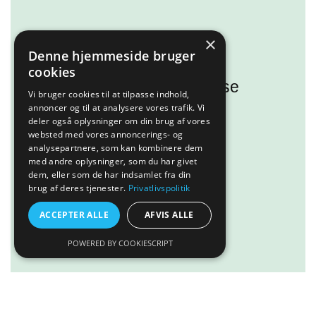
×
Denne hjemmeside bruger
Kunne I tænke jer en fed
cookies
oplevelse med dyr? Så se
Vi bruger cookies til at tilpasse indhold,
med her!
annoncer og til at analysere vores trafik. Vi
deler også oplysninger om din brug af vores
websted med vores annoncerings- og
analysepartnere, som kan kombinere dem
Læs mere
med andre oplysninger, som du har givet
dem, eller som de har indsamlet fra din
brug af deres tjenester.
Privatlivspolitik
ACCEPTER ALLE
AFVIS ALLE
POWERED BY COOKIESCRIPT
Tilføj til kurv