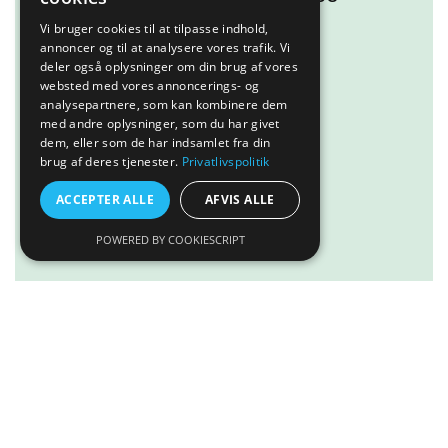
med her!
Vi bruger cookies til at tilpasse indhold,
annoncer og til at analysere vores trafik. Vi
deler også oplysninger om din brug af vores
Læs mere
websted med vores annoncerings- og
analysepartnere, som kan kombinere dem
med andre oplysninger, som du har givet
dem, eller som de har indsamlet fra din
brug af deres tjenester.
Privatlivspolitik
ACCEPTER ALLE
AFVIS ALLE
POWERED BY COOKIESCRIPT
Tilføj til kurv