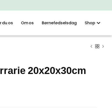
r du os
Om os
Børnefødselsdag
Shop
rrarie 20x20x30cm