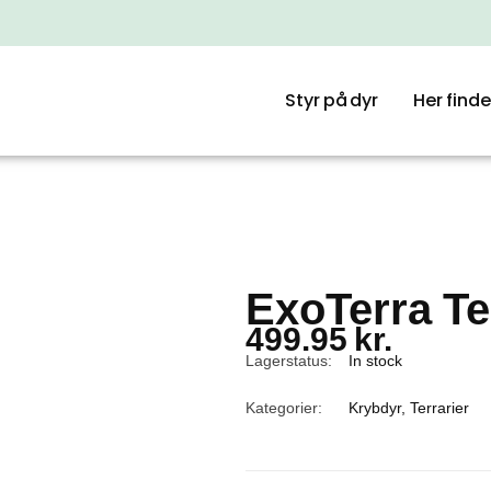
Styr på dyr
Her finde
ExoTerra Te
499.95
kr.
Lagerstatus:
In stock
Kategorier:
Krybdyr
,
Terrarier