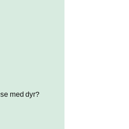
else med dyr?