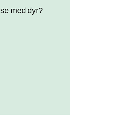
else med dyr?
rv