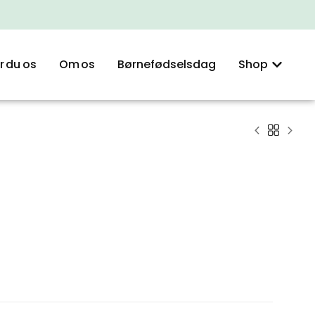
r du os
Om os
Børnefødselsdag
Shop