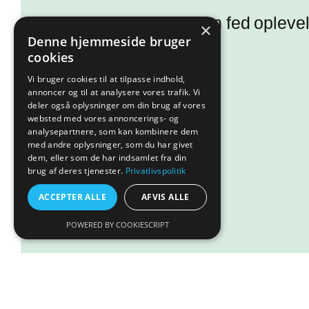
Kunne I tænke jer en fed oplev
×
Denne hjemmeside bruger
Så se med her!
cookies
Vi bruger cookies til at tilpasse indhold,
annoncer og til at analysere vores trafik. Vi
Læs mere
deler også oplysninger om din brug af vores
websted med vores annoncerings- og
analysepartnere, som kan kombinere dem
med andre oplysninger, som du har givet
dem, eller som de har indsamlet fra din
brug af deres tjenester.
Privatlivspolitik
ACCEPTER ALLE
AFVIS ALLE
POWERED BY COOKIESCRIPT
Rød Tegu
Tilføj til ku