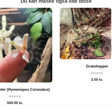
Du kan måske også lide disse
Græshopper
3.50
kr.
æler (Hymenopus Coronatus)
500.00
kr.