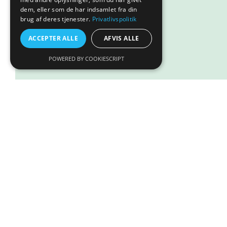
Så se med her!
dem, eller som de har indsamlet fra din
brug af deres tjenester.
Privatlivspolitik
Læs mere
ACCEPTER ALLE
AFVIS ALLE
POWERED BY COOKIESCRIPT
Timor Skjold Knæler (Rhombodera kirbyi)