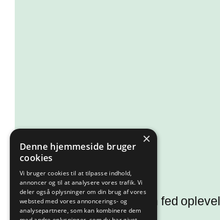
×
Denne hjemmeside bruger
cookies
Vi bruger cookies til at tilpasse indhold,
annoncer og til at analysere vores trafik. Vi
deler også oplysninger om din brug af vores
Kunne I tænke jer en fed oplev
websted med vores annoncerings- og
analysepartnere, som kan kombinere dem
med andre oplysninger, som du har givet