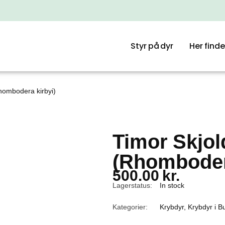
Styr på dyr
Her finde
hombodera kirbyi)
Timor Skjol
(Rhombodera
500.00
kr.
Lagerstatus:
In stock
Kategorier:
Krybdyr
,
Krybdyr i B