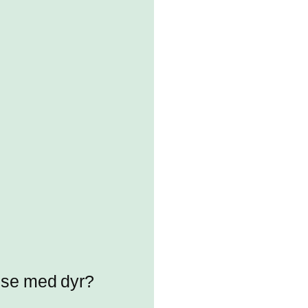
else med dyr?