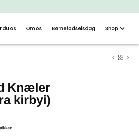
r du os
Om os
Børnefødselsdag
Shop
d Knæler
 kirbyi)
utikken