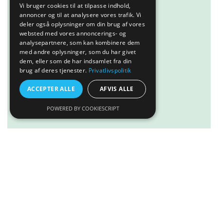
Vi bruger cookies til at tilpasse indhold,
annoncer og til at analysere vores trafik. Vi
deler også oplysninger om din brug af vores
websted med vores annoncerings- og
analysepartnere, som kan kombinere dem
med andre oplysninger, som du har givet
dem, eller som de har indsamlet fra din
brug af deres tjenester.
Privatlivspolitik
ACCEPTER ALLE
AFVIS ALLE
POWERED BY COOKIESCRIPT
Tilføj til kurv