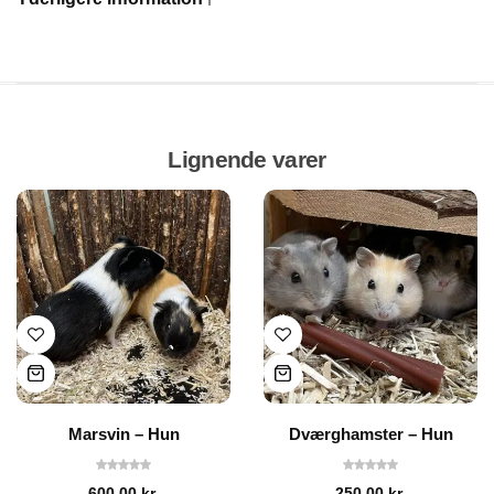
Lignende varer
Marsvin – Hun
Dværghamster – Hun
600.00
kr.
250.00
kr.