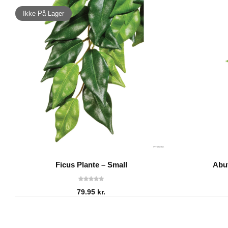
Ikke På Lager
Ficus Plante – Small
Abut
79.95
kr.