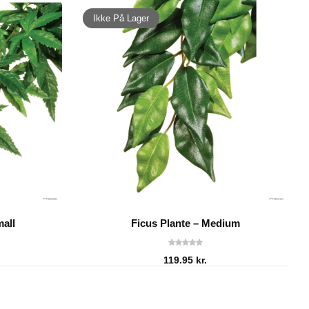
Ikke På Lager
mall
Ficus Plante – Medium
119.95
kr.