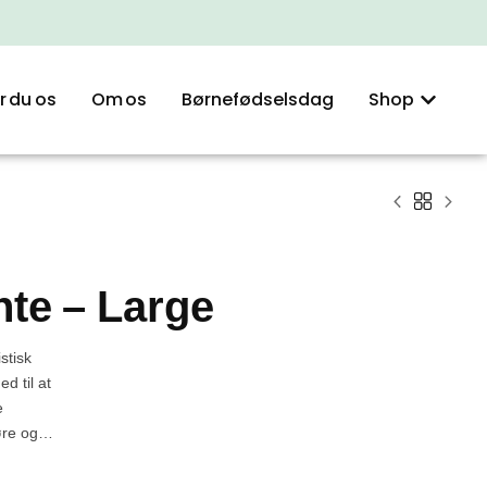
r du os
Om os
Børnefødselsdag
Shop
te – Large
stisk
d til at
e
øre og