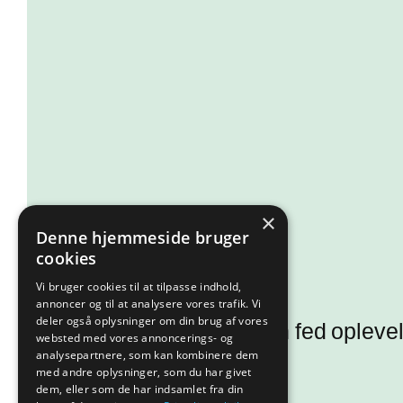
×
Denne hjemmeside bruger
cookies
Vi bruger cookies til at tilpasse indhold,
annoncer og til at analysere vores trafik. Vi
deler også oplysninger om din brug af vores
Kunne I tænke jer en fed oplev
websted med vores annoncerings- og
analysepartnere, som kan kombinere dem
Så se med her!
med andre oplysninger, som du har givet
dem, eller som de har indsamlet fra din