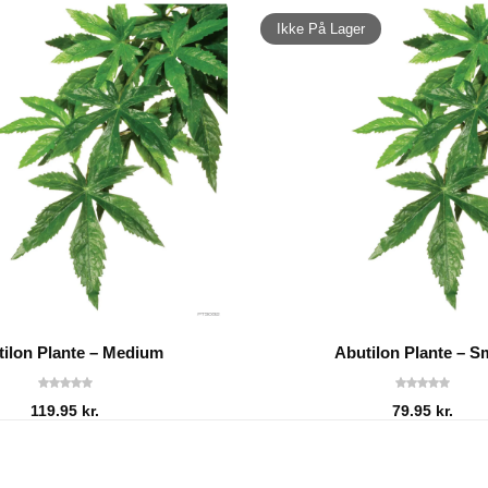
Ikke På Lager
ilon Plante – Medium
Abutilon Plante – S
119.95
kr.
79.95
kr.