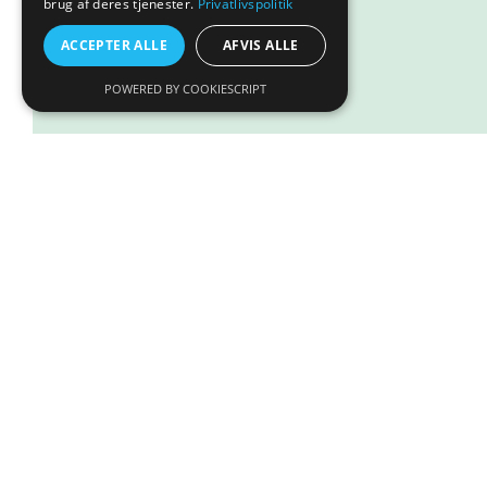
brug af deres tjenester.
Privatlivspolitik
Læs mere
ACCEPTER ALLE
AFVIS ALLE
POWERED BY COOKIESCRIPT
Ruscus Plante – Large