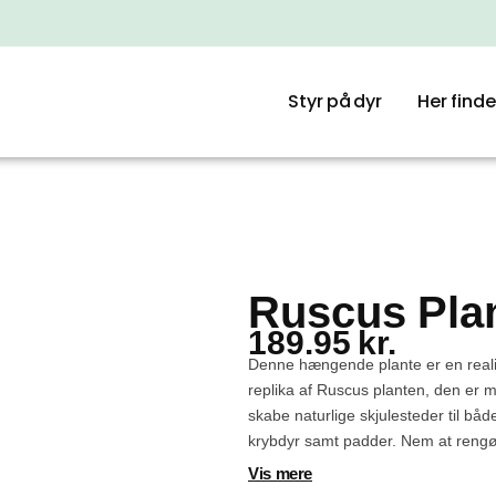
Styr på dyr
Her finde
Ruscus Plan
189.95
kr.
Denne hængende plante er en reali
replika af Ruscus planten, den er me
skabe naturlige skjulesteder til båd
krybdyr samt padder. Nem at reng
vedligeholde.
Vis mere