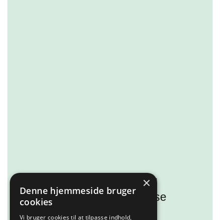
×
Kunne I tænke jer en fed
Denne hjemmeside bruger
oplevelse med dyr? Så se
cookies
med her!
Vi bruger cookies til at tilpasse indhold,