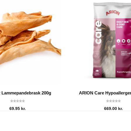
it Lammepandebrask 200g
ARION Care Hypoallergen
69.95
kr.
669.00
kr.