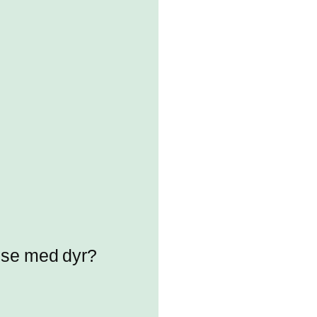
else med dyr?