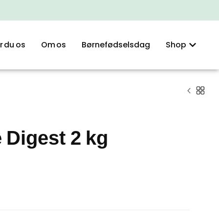
r du os
Om os
Børnefødselsdag
Shop
Digest 2 kg