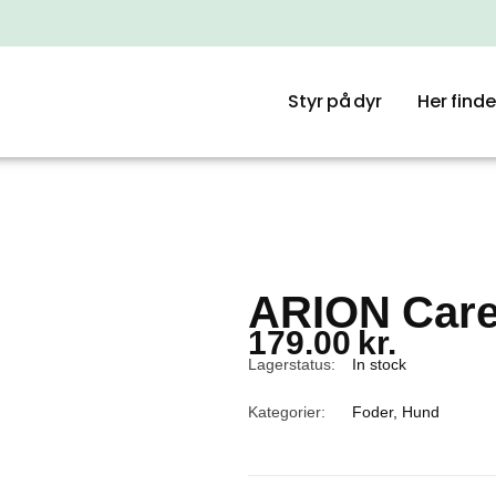
Styr på dyr
Her finde
ARION Care 
179.00
kr.
Lagerstatus:
In stock
Kategorier:
Foder
,
Hund