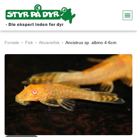
Forside
Fisk
Akvariefisk
Ancistrus sp. albino 4-6cm