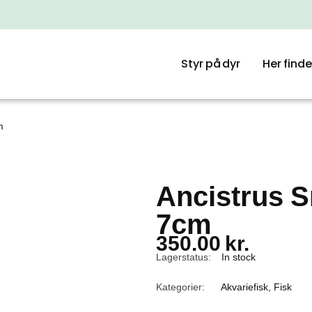
Styr på dyr
Her finde
m
Ancistrus S
7cm
350.00
kr.
Lagerstatus:
In stock
Kategorier:
Akvariefisk
,
Fisk