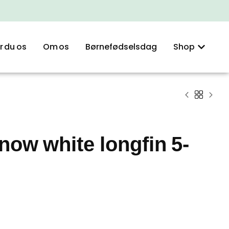
r du os
Om os
Børnefødselsdag
Shop
now white longfin 5-