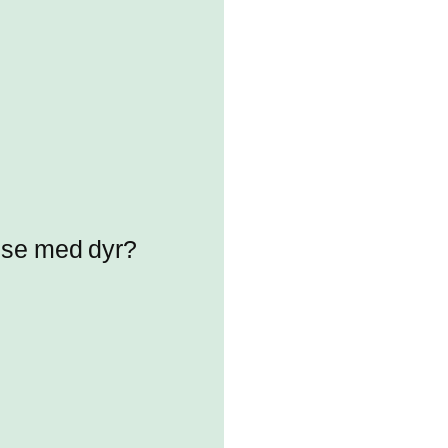
else med dyr?