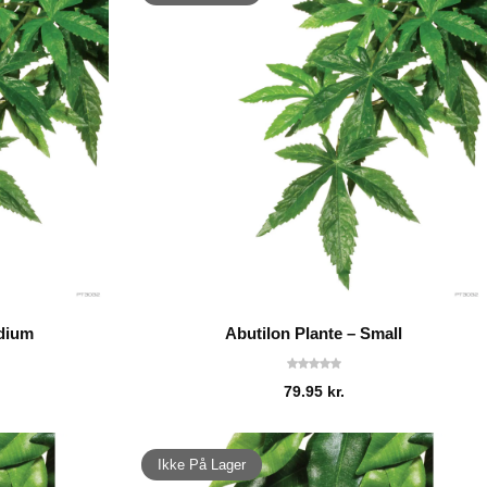
edium
Abutilon Plante – Small
79.95
kr.
Ikke På Lager