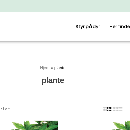
Styr på dyr
Her finde
Hjem
»
plante
plante
 i alt