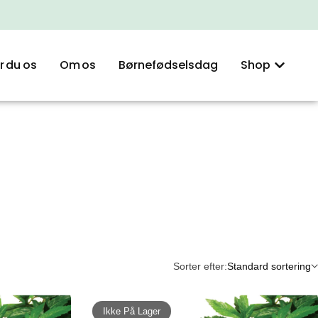
r du os
Om os
Børnefødselsdag
Shop
Sorter efter:
Standard sortering
Ikke På Lager