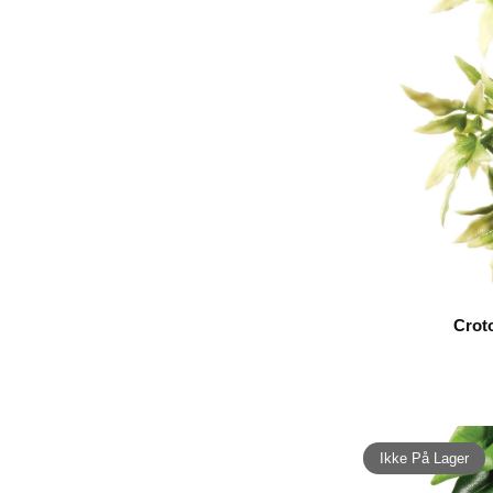
Crot
Ikke På Lager