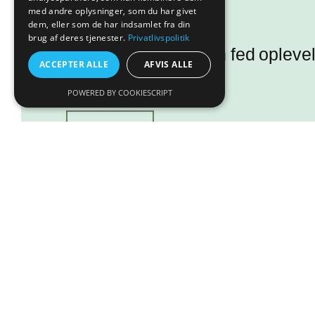
med andre oplysninger, som du har givet
dem, eller som de har indsamlet fra din
brug af deres tjenester.
Privatlivspolitik
Kunne I tænke jer en fed oplev
ACCEPTER ALLE
AFVIS ALLE
Så se med her!
POWERED BY COOKIESCRIPT
Læs mere