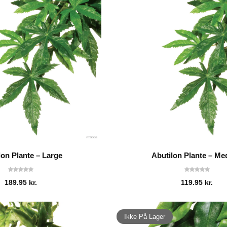
lon Plante – Large
Abutilon Plante – M
189.95
kr.
119.95
kr.
Ikke På Lager