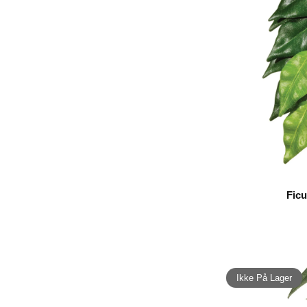
Ficu
Ikke På Lager