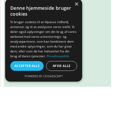
×
Denne hjemmeside bruger
Læs mere
cookies
Vi bruger cookies til at tilpasse indhold,
annoncer og til at analysere vores trafik. Vi
deler også oplysninger om din brug af vores
websted med vores annoncerings- og
analysepartnere, som kan kombinere dem
med andre oplysninger, som du har givet
dem, eller som de har indsamlet fra din
brug af deres tjenester.
Privatlivspolitik
ACCEPTER ALLE
AFVIS ALLE
POWERED BY COOKIESCRIPT