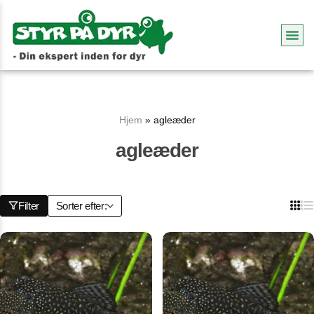
Hjem
»
agleæder
agleæder
Filter
Sorter efter: