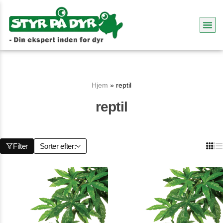
Hjem
»
reptil
reptil
Filter
Sorter efter: