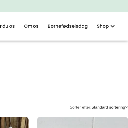
r du os
Om os
Børnefødselsdag
Shop
Sorter efter:
Standard sortering