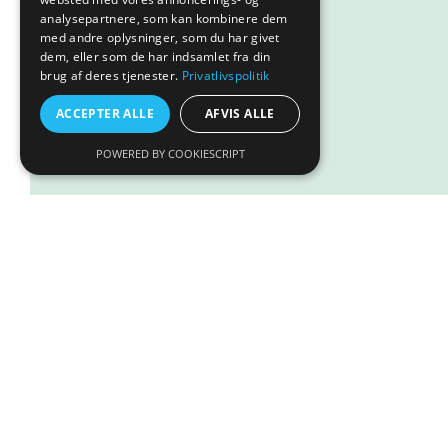
analysepartnere, som kan kombinere dem
Læs mere
med andre oplysninger, som du har givet
dem, eller som de har indsamlet fra din
brug af deres tjenester.
Privatlivspolitik
ACCEPTER ALLE
AFVIS ALLE
POWERED BY COOKIESCRIPT