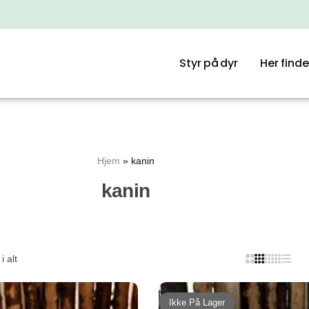
Styr på dyr
Her finde
Hjem
»
kanin
kanin
i alt
Ikke På Lager