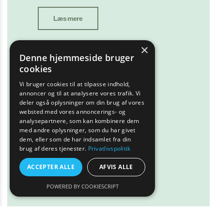
Læs mere
×
Denne hjemmeside bruger
cookies
Vi bruger cookies til at tilpasse indhold,
annoncer og til at analysere vores trafik. Vi
deler også oplysninger om din brug af vores
websted med vores annoncerings- og
analysepartnere, som kan kombinere dem
med andre oplysninger, som du har givet
dem, eller som de har indsamlet fra din
brug af deres tjenester.
Privatlivspolitik
ACCEPTER ALLE
AFVIS ALLE
POWERED BY COOKIESCRIPT