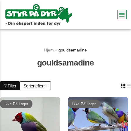
Hjem
»
gouldsamadine
gouldsamadine
Filter
Sorter efter:
Ikke På Lager
Ikke På Lager