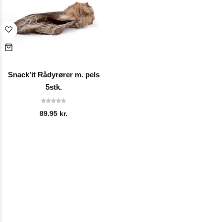
Snack’it Rådyrører m. pels
5stk.
89.95
kr.