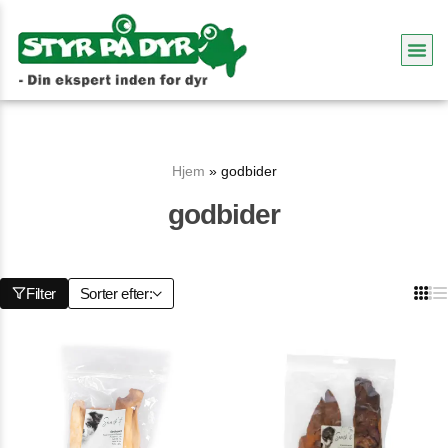
Hjem
»
godbider
godbider
Filter
Sorter efter: