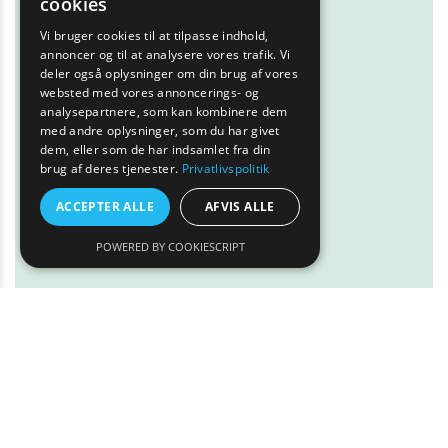
cookies
Vi bruger cookies til at tilpasse indhold,
annoncer og til at analysere vores trafik. Vi
deler også oplysninger om din brug af vores
websted med vores annoncerings- og
analysepartnere, som kan kombinere dem
med andre oplysninger, som du har givet
dem, eller som de har indsamlet fra din
brug af deres tjenester.
Privatlivspolitik
ACCEPTER ALLE
AFVIS ALLE
POWERED BY COOKIESCRIPT