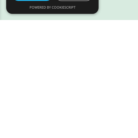
POWERED BY COOKIESCRIPT
Address:
Løven 7
9200 Aalborg SV
Tlf.:
97 320 320
Email:
info@styrpaadyr.dk