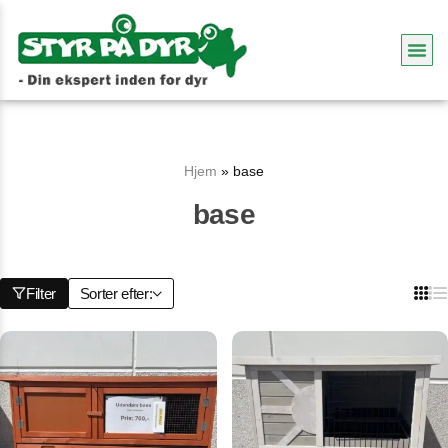
Hjem
»
base
base
Filter
Sorter efter: