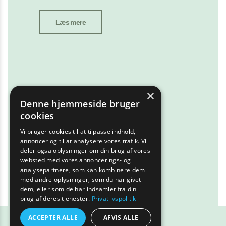
Læs mere
×
Denne hjemmeside bruger
cookies
Vi bruger cookies til at tilpasse indhold,
annoncer og til at analysere vores trafik. Vi
deler også oplysninger om din brug af vores
websted med vores annoncerings- og
analysepartnere, som kan kombinere dem
med andre oplysninger, som du har givet
dem, eller som de har indsamlet fra din
brug af deres tjenester.
Privatlivspolitik
ACCEPTER ALLE
AFVIS ALLE