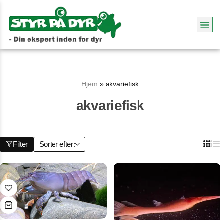
Hjem
»
akvariefisk
akvariefisk
Filter
Sorter efter: