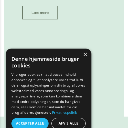
Læs mere
×
Denne hjemmeside bruger
cookies
Vi bruger cookies til at tilpasse indhold,
annoncer og til at analysere vores trafik. Vi
deler også oplysninger om din brug af vores
websted med vores annoncerings- og
analysepartnere, som kan kombinere dem
med andre oplysninger, som du har givet
dem, eller som de har indsamlet fra din
brug af deres tjenester.
Privatlivspolitik
ACCEPTER ALLE
AFVIS ALLE