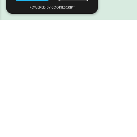
POWERED BY COOKIESCRIPT
Address:
Løven 7
9200 Aalborg SV
Tlf.:
97 320 320
Email:
info@styrpaadyr.dk