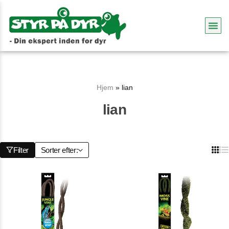
Hjem
»
lian
lian
Filter
Sorter efter: