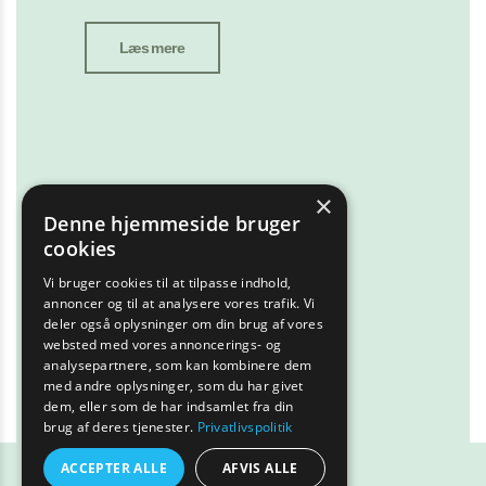
Læs mere
×
Denne hjemmeside bruger
cookies
Vi bruger cookies til at tilpasse indhold,
annoncer og til at analysere vores trafik. Vi
deler også oplysninger om din brug af vores
websted med vores annoncerings- og
analysepartnere, som kan kombinere dem
med andre oplysninger, som du har givet
dem, eller som de har indsamlet fra din
brug af deres tjenester.
Privatlivspolitik
ACCEPTER ALLE
AFVIS ALLE