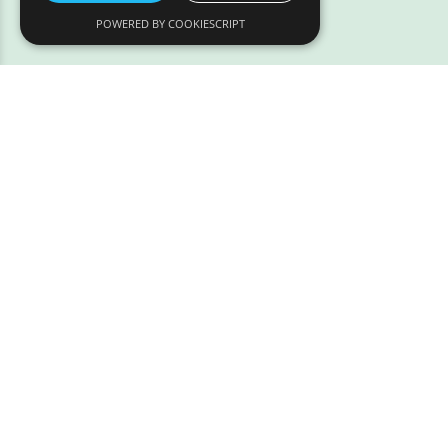
POWERED BY COOKIESCRIPT
Address:
Løven 7
9200 Aalborg SV
Tlf.:
97 320 320
Email:
info@styrpaadyr.dk