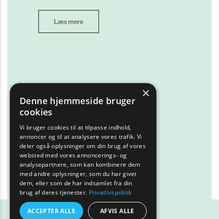
Læs mere
×
Denne hjemmeside bruger
cookies
Vi bruger cookies til at tilpasse indhold,
annoncer og til at analysere vores trafik. Vi
deler også oplysninger om din brug af vores
websted med vores annoncerings- og
analysepartnere, som kan kombinere dem
med andre oplysninger, som du har givet
dem, eller som de har indsamlet fra din
brug af deres tjenester.
Privatlivspolitik
ACCEPTER ALLE
AFVIS ALLE