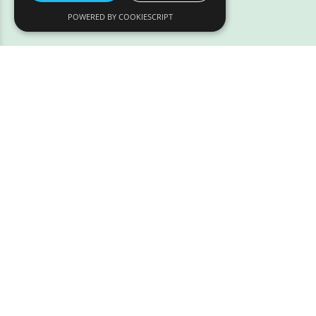
POWERED BY COOKIESCRIPT
Address:
Løven 7
9200 Aalborg SV
Tlf.:
97 320 320
Email:
info@styrpaadyr.dk