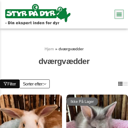
Hjem
»
dværgvædder
dværgvædder
Filter
Sorter efter:
Ikke På Lager